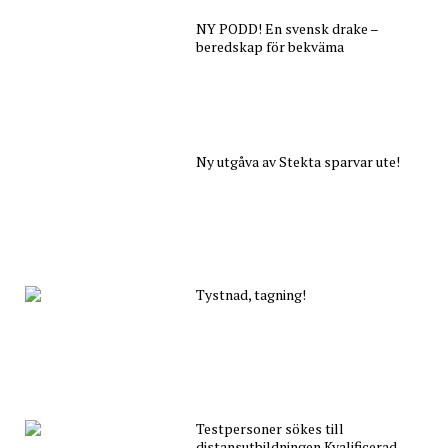
NY PODD! En svensk drake –
beredskap för bekväma
Ny utgåva av Stekta sparvar ute!
Tystnad, tagning!
Testpersoner sökes till
distansutbildningen Kvalificerad