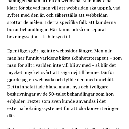
nämligen sällan att ha en webbsida. Man måste ha
klart för sig vad man vill att webbsidan ska uppnå, vad
syftet med den är, och säkerställa att webbsidan
stöttar de målen. I detta specifika fall: att kunderna
bokar behandlingar. Här fanns också en separat
bokningssajt att ta hänsyn till.
Egentligen gör jag inte webbsidor längre. Men när
man har funnit världens bästa skönhetsterapeut – som
man för allt i världen inte vill bli av med – så blir det
mycket, mycket svårt att säga nej till henne. Därför
gjorde jag en webbsida och fyllde den med innehåll.
Detta innefattade bland annat nya och tydligare
beskrivningar av de 50-talet behandlingar som hon
erbjuder. Texter som även kunde användas i det
externa bokningssystemet för att öka konverteringen
där.