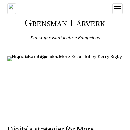
öppna
meny
Grensman Lärverk
Kunskap • Färdigheter • Kompetens
Digitala strategier för More