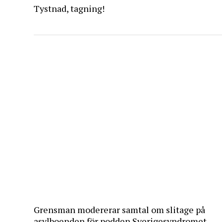
Tystnad, tagning!
Grensman modererar samtal om slitage på
asylboenden för podden Sverigesyndromet