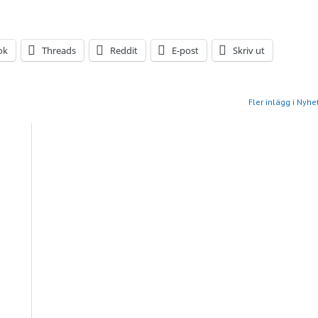
ok
Threads
Reddit
E-post
Skriv ut
Fler inlägg i Nyhe