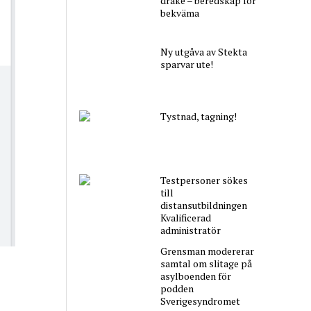
drake – beredskap för
bekväma
Ny utgåva av Stekta
sparvar ute!
Tystnad, tagning!
Testpersoner sökes
till
distansutbildningen
Kvalificerad
administratör
Grensman modererar
samtal om slitage på
asylboenden för
podden
Sverigesyndromet