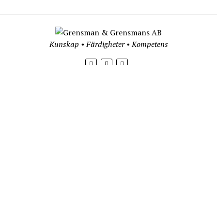
Kunskap • Färdigheter • Kompetens
Post- och besöksadress
Grensman & Grensmans AB
Galtuddsvägen 16
179 62 Stenhamra
© Copyright Grensman & Grensmans AB