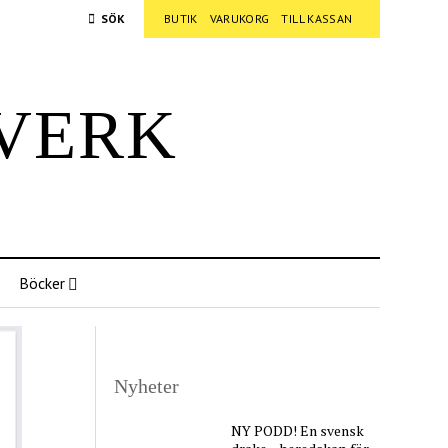
SÖK
BUTIK
VARUKORG
TILL KASSAN
verk
Böcker
Nyheter
NY PODD! En svensk