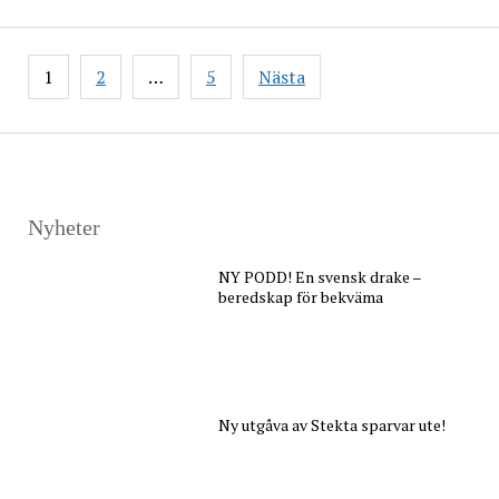
Sidnumrering
1
2
…
5
Nästa
för
inlägg
Nyheter
NY PODD! En svensk drake –
beredskap för bekväma
Ny utgåva av Stekta sparvar ute!