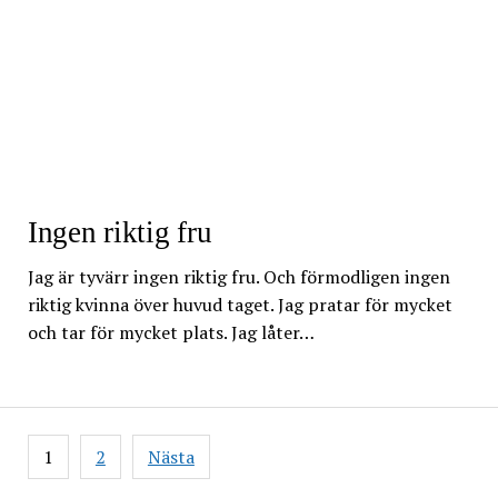
Ingen riktig fru
Jag är tyvärr ingen riktig fru. Och förmodligen ingen
riktig kvinna över huvud taget. Jag pratar för mycket
och tar för mycket plats. Jag låter…
Sidnumrering
1
2
Nästa
för