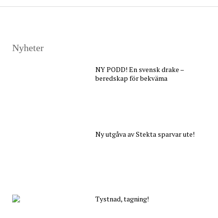
inlägg
Nyheter
NY PODD! En svensk drake –
beredskap för bekväma
Ny utgåva av Stekta sparvar ute!
Tystnad, tagning!