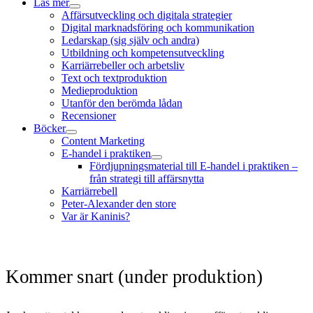
Läs mer
öppna
Affärsutveckling och digitala strategier
meny
Digital marknadsföring och kommunikation
Ledarskap (sig själv och andra)
Utbildning och kompetensutveckling
Karriärrebeller och arbetsliv
Text och textproduktion
Medieproduktion
Utanför den berömda lådan
Recensioner
Böcker
öppna
Content Marketing
meny
E-handel i praktiken
öppna
Fördjupningsmaterial till E-handel i praktiken –
meny
från strategi till affärsnytta
Karriärrebell
Peter-Alexander den store
Var är Kaninis?
Kommer snart (under produktion)