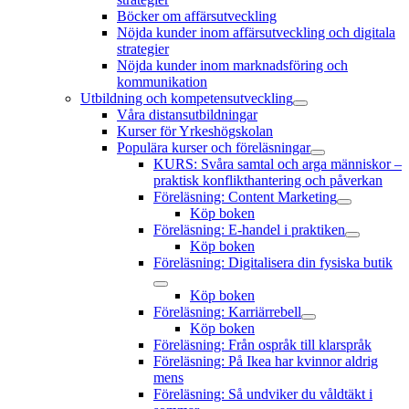
Böcker om affärsutveckling
Nöjda kunder inom affärsutveckling och digitala
strategier
Nöjda kunder inom marknadsföring och
kommunikation
Utbildning och kompetensutveckling
öppna
Våra distansutbildningar
meny
Kurser för Yrkeshögskolan
Populära kurser och föreläsningar
öppna
KURS: Svåra samtal och arga människor –
meny
praktisk konflikthantering och påverkan
Föreläsning: Content Marketing
öppna
Köp boken
meny
Föreläsning: E-handel i praktiken
öppna
Köp boken
meny
Föreläsning: Digitalisera din fysiska butik
öppna
Köp boken
meny
Föreläsning: Karriärrebell
öppna
Köp boken
meny
Föreläsning: Från ospråk till klarspråk
Föreläsning: På Ikea har kvinnor aldrig
mens
Föreläsning: Så undviker du våldtäkt i