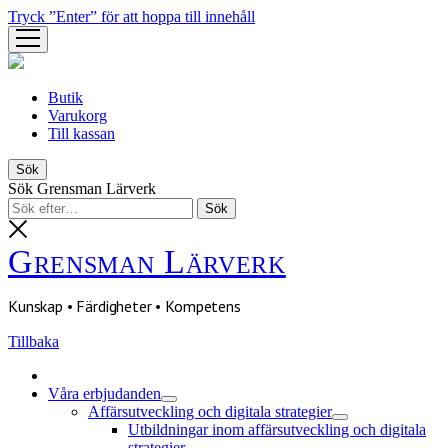
Tryck ”Enter” för att hoppa till innehåll
öppna
meny
Butik
Varukorg
Till kassan
Sök
Sök Grensman Lärverk
Grensman Lärverk
Kunskap • Färdigheter • Kompetens
Tillbaka
Våra erbjudanden
öppna
Affärsutveckling och digitala strategier
meny
öppna
Utbildningar inom affärsutveckling och digitala
meny
strategier