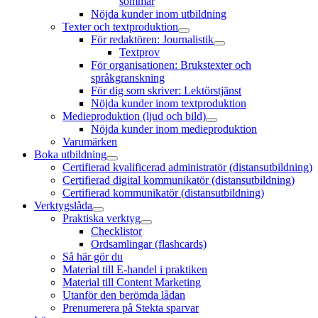
sommar
Nöjda kunder inom utbildning
Texter och textproduktion
öppna
För redaktören: Journalistik
meny
öppna
Textprov
meny
För organisationen: Brukstexter och
språkgranskning
För dig som skriver: Lektörstjänst
Nöjda kunder inom textproduktion
Medieproduktion (ljud och bild)
öppna
Nöjda kunder inom medieproduktion
meny
Varumärken
Boka utbildning
öppna
Certifierad kvalificerad administratör (distansutbildning)
meny
Certifierad digital kommunikatör (distansutbildning)
Certifierad kommunikatör (distansutbildning)
Verktygslåda
öppna
Praktiska verktyg
meny
öppna
Checklistor
meny
Ordsamlingar (flashcards)
Så här gör du
Material till E-handel i praktiken
Material till Content Marketing
Utanför den berömda lådan
Prenumerera på Stekta sparvar