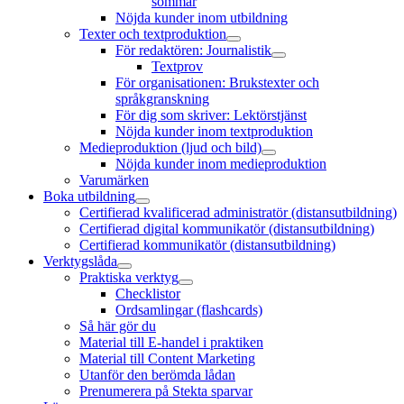
sommar
Nöjda kunder inom utbildning
Texter och textproduktion
öppna
För redaktören: Journalistik
meny
öppna
Textprov
meny
För organisationen: Brukstexter och
språkgranskning
För dig som skriver: Lektörstjänst
Nöjda kunder inom textproduktion
Medieproduktion (ljud och bild)
öppna
Nöjda kunder inom medieproduktion
meny
Varumärken
Boka utbildning
öppna
Certifierad kvalificerad administratör (distansutbildning)
meny
Certifierad digital kommunikatör (distansutbildning)
Certifierad kommunikatör (distansutbildning)
Verktygslåda
öppna
Praktiska verktyg
meny
öppna
Checklistor
meny
Ordsamlingar (flashcards)
Så här gör du
Material till E-handel i praktiken
Material till Content Marketing
Utanför den berömda lådan
Prenumerera på Stekta sparvar