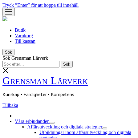
Tryck ”Enter” för att hoppa till innehåll
öppna
meny
Butik
Varukorg
Till kassan
Sök
Sök Grensman Lärverk
Grensman Lärverk
Kunskap • Färdigheter • Kompetens
Tillbaka
Våra erbjudanden
öppna
Affärsutveckling och digitala strategier
meny
öppna
Utbildningar inom affärsutveckling och digitala
meny
strategier