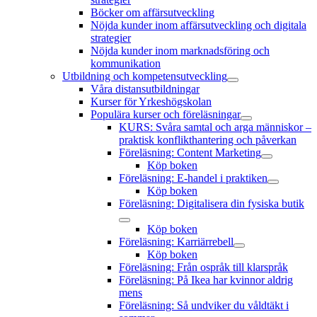
Böcker om affärsutveckling
Nöjda kunder inom affärsutveckling och digitala
strategier
Nöjda kunder inom marknadsföring och
kommunikation
Utbildning och kompetensutveckling
öppna
Våra distansutbildningar
meny
Kurser för Yrkeshögskolan
Populära kurser och föreläsningar
öppna
KURS: Svåra samtal och arga människor –
meny
praktisk konflikthantering och påverkan
Föreläsning: Content Marketing
öppna
Köp boken
meny
Föreläsning: E-handel i praktiken
öppna
Köp boken
meny
Föreläsning: Digitalisera din fysiska butik
öppna
Köp boken
meny
Föreläsning: Karriärrebell
öppna
Köp boken
meny
Föreläsning: Från ospråk till klarspråk
Föreläsning: På Ikea har kvinnor aldrig
mens
Föreläsning: Så undviker du våldtäkt i