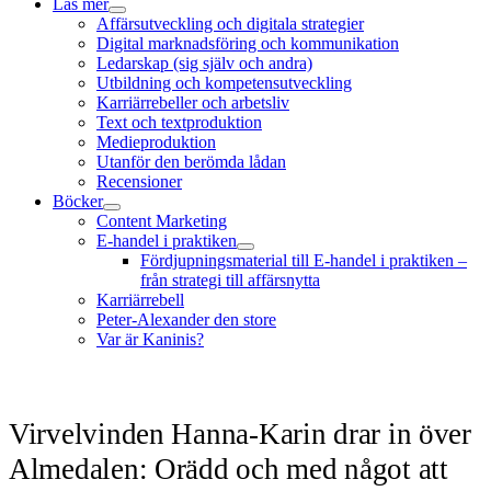
Läs mer
öppna
Affärsutveckling och digitala strategier
meny
Digital marknadsföring och kommunikation
Ledarskap (sig själv och andra)
Utbildning och kompetensutveckling
Karriärrebeller och arbetsliv
Text och textproduktion
Medieproduktion
Utanför den berömda lådan
Recensioner
Böcker
öppna
Content Marketing
meny
E-handel i praktiken
öppna
Fördjupningsmaterial till E-handel i praktiken –
meny
från strategi till affärsnytta
Karriärrebell
Peter-Alexander den store
Var är Kaninis?
Virvelvinden Hanna-Karin drar in över
Almedalen: Orädd och med något att