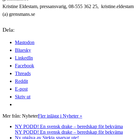
Kristine Eldestam, pressansvarig, 08-555 362 25, kristine.eldestam
(a) grensmans.se
Dela:
Mastodon
Bluesky
LinkedIn
Facebook
Threads
Reddit
E-post
Skriv ut
Mer från:
Nyheter
Fler inlägg i Nyheter »
NY PODD! En svensk drake – beredskap för bekväma
NY PODD! En svensk drake – beredskap för bekväma
Ny utgåva av Stekta sparvar ute!