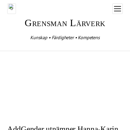
öppna
meny
Grensman Lärverk
Kunskap • Färdigheter • Kompetens
AddGender utnämner Hanna-Karin