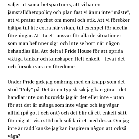
väljer ut samarbetspartners, att vi har en
jämställdhetspolicy och plan fast vi ännu inte ”måste”,
att vi pratar mycket om moral och etik. Att vi försöker
hjälpa till lite extra när vi kan, till exempel för ideella
föreningar. Att ta ett ansvar för alla de situationer
som man befinner sig i och inte se bort när någon
behandlas illa. Att delta i Pride House för att sprida
viktiga tankar och kunskaper. Helt enkelt – leva i det
och försöka vara en föredöme.
Under Pride gick jag omkring med en knapp som det
stod ”Poly” på. Det är en typisk sak jag kan göra – det
handlar inte om huruvida jag är det eller inte – utan
för att det är många som inte vågar och jag vågar
alltid (på gott och ont) och det blir då ett enkelt sätt
för mig att visa stöd och solidaritet med dessa. Om jag
inte är rädd kanske jag kan inspirera någon att också
våga?