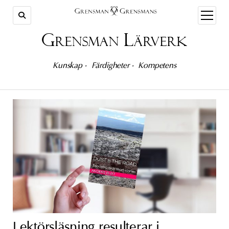
öppna
meny
Grensman Lärverk
Kunskap • Färdigheter • Kompetens
Lektörsläsning resulterar i