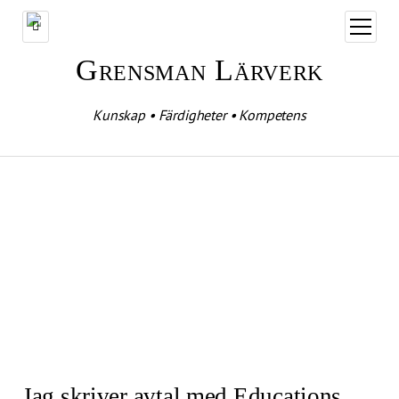
öppna
meny
Grensman Lärverk
Kunskap • Färdigheter • Kompetens
Jag skriver avtal med Educations