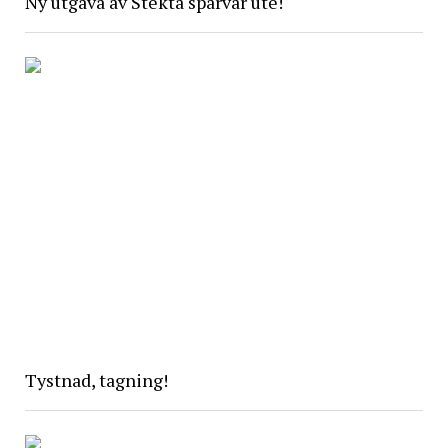
Ny utgåva av Stekta sparvar ute!
Tystnad, tagning!