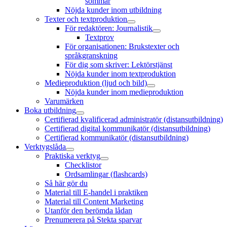
sommar
Nöjda kunder inom utbildning
Texter och textproduktion
öppna
För redaktören: Journalistik
meny
öppna
Textprov
meny
För organisationen: Brukstexter och
språkgranskning
För dig som skriver: Lektörstjänst
Nöjda kunder inom textproduktion
Medieproduktion (ljud och bild)
öppna
Nöjda kunder inom medieproduktion
meny
Varumärken
Boka utbildning
öppna
Certifierad kvalificerad administratör (distansutbildning)
meny
Certifierad digital kommunikatör (distansutbildning)
Certifierad kommunikatör (distansutbildning)
Verktygslåda
öppna
Praktiska verktyg
meny
öppna
Checklistor
meny
Ordsamlingar (flashcards)
Så här gör du
Material till E-handel i praktiken
Material till Content Marketing
Utanför den berömda lådan
Prenumerera på Stekta sparvar