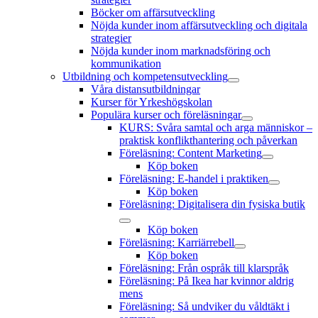
Böcker om affärsutveckling
Nöjda kunder inom affärsutveckling och digitala
strategier
Nöjda kunder inom marknadsföring och
kommunikation
Utbildning och kompetensutveckling
öppna
Våra distansutbildningar
meny
Kurser för Yrkeshögskolan
Populära kurser och föreläsningar
öppna
KURS: Svåra samtal och arga människor –
meny
praktisk konflikthantering och påverkan
Föreläsning: Content Marketing
öppna
Köp boken
meny
Föreläsning: E-handel i praktiken
öppna
Köp boken
meny
Föreläsning: Digitalisera din fysiska butik
öppna
Köp boken
meny
Föreläsning: Karriärrebell
öppna
Köp boken
meny
Föreläsning: Från ospråk till klarspråk
Föreläsning: På Ikea har kvinnor aldrig
mens
Föreläsning: Så undviker du våldtäkt i