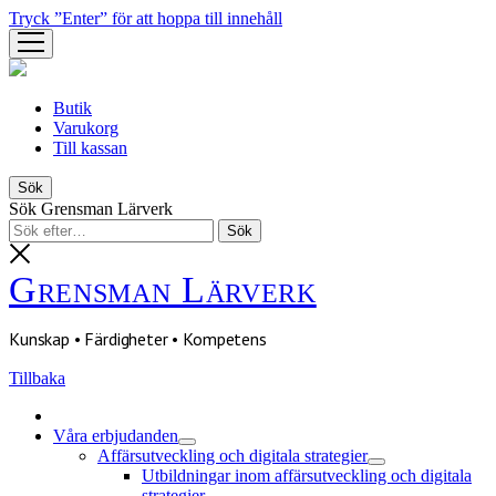
Tryck ”Enter” för att hoppa till innehåll
öppna
meny
Butik
Varukorg
Till kassan
Sök
Sök Grensman Lärverk
Grensman Lärverk
Kunskap • Färdigheter • Kompetens
Tillbaka
Våra erbjudanden
öppna
Affärsutveckling och digitala strategier
meny
öppna
Utbildningar inom affärsutveckling och digitala
meny
strategier