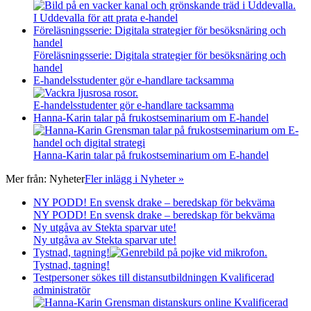
I Uddevalla för att prata e-handel
Föreläsningsserie: Digitala strategier för besöksnäring och
handel
Föreläsningsserie: Digitala strategier för besöksnäring och
handel
E-handelsstudenter gör e-handlare tacksamma
E-handelsstudenter gör e-handlare tacksamma
Hanna-Karin talar på frukostseminarium om E-handel
Hanna-Karin talar på frukostseminarium om E-handel
Mer från:
Nyheter
Fler inlägg i Nyheter »
NY PODD! En svensk drake – beredskap för bekväma
NY PODD! En svensk drake – beredskap för bekväma
Ny utgåva av Stekta sparvar ute!
Ny utgåva av Stekta sparvar ute!
Tystnad, tagning!
Tystnad, tagning!
Testpersoner sökes till distansutbildningen Kvalificerad
administratör