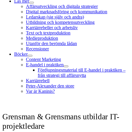
Läs mer
öppna
Affärsutveckling och digitala strategier
meny
Digital marknadsföring och kommunikation
Ledarskap (sig själv och andra)
Utbildning och kompetensutveckling
Karriärrebeller och arbetsliv
Text och textproduktion
Medieproduktion
Utanför den berömda lådan
Recensioner
Böcker
öppna
Content Marketing
meny
E-handel i praktiken
öppna
Fördjupningsmaterial till E-handel i praktiken –
meny
från strategi till affärsnytta
Karriärrebell
Peter-Alexander den store
Var är Kaninis?
Grensman & Grensmans utbildar IT-
projektledare