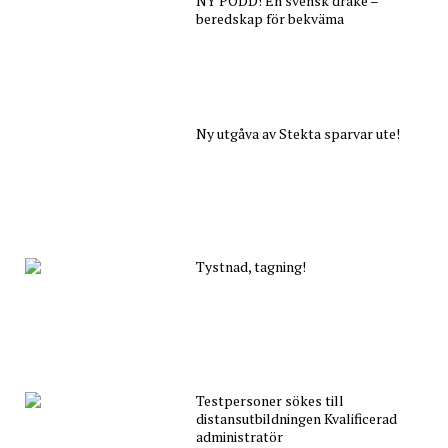
NY PODD! En svensk drake –
beredskap för bekväma
Ny utgåva av Stekta sparvar ute!
Tystnad, tagning!
Testpersoner sökes till
distansutbildningen Kvalificerad
administratör