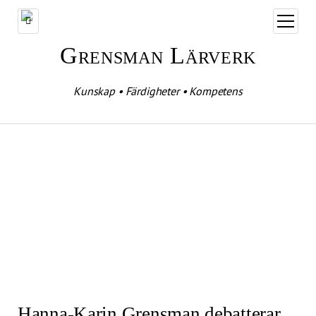
öppna
meny
Grensman Lärverk
Kunskap • Färdigheter • Kompetens
Hanna-Karin Grensman debatterar