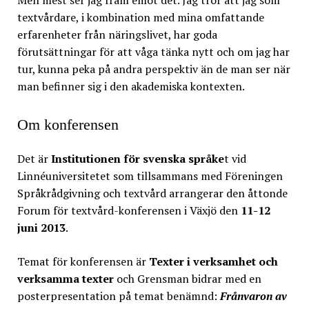
Men mest ser jag fram emot det. Jag tror att jag som
textvårdare, i kombination med mina omfattande
erfarenheter från näringslivet, har goda
förutsättningar för att våga tänka nytt och om jag har
tur, kunna peka på andra perspektiv än de man ser när
man befinner sig i den akademiska kontexten.
Om konferensen
Det är
Institutionen för svenska språke
t vid
Linnéuniversitetet som tillsammans med Föreningen
Språkrådgivning och textvård arrangerar den åttonde
Forum för textvård-konferensen i Växjö den
11-12
juni 2013
.
Temat för konferensen är
Texter i verksamhet och
verksamma texter
och Grensman bidrar med en
posterpresentation på temat benämnd:
Frånvaron av