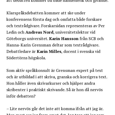
att debatten kommer bli både händelserik och givande.
Klarspråksdebatten kommer att ske under
konferensens första dag och omfatta både forskare
och textrådgivare. Forskarsidan representeras av Per
Ledin och
Andreas Nord
, universitetslektor vid
Göteborgs universitet.
Karin Hansson
från SCB och
Hanna-Karin Grensman deltar som textrådgivare.
Debattledare är
Karin Milles
, docent i svenska vid
Södertörns högskola.
Som aktiv språkkonsult är Grensman expert på text
och är utbildad i att skriva, granska och korrigera text.
Hon håller även skrivarkurser och hjälper andra
skribenter i praktiskt skrivande. Så är hon då nervös
inför debatten?
– Lite nervös går det inte att komma ifrån att jag är.