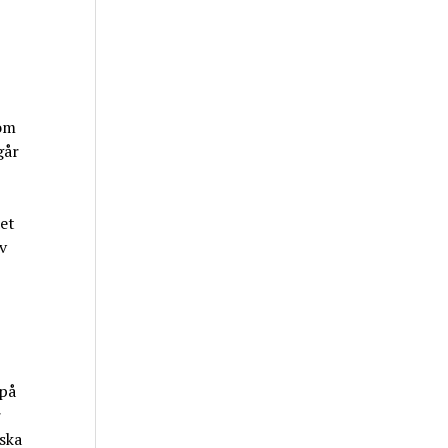
som
går
det
v
 på
r
ska