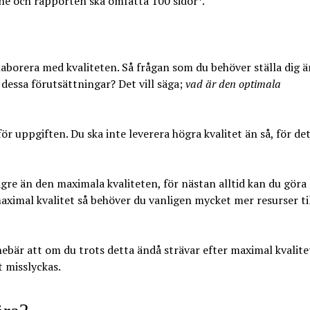
ine och rapporten ska omfatta 100 sidor*.
aborera med kvaliteten. Så frågan som du behöver ställa dig ä
dessa förutsättningar? Det vill säga;
vad är den optimala
r uppgiften. Du ska inte leverera högra kvalitet än så, för de
gre än den maximala kvaliteten, för nästan alltid kan du göra
aximal kvalitet så behöver du vanligen mycket mer resurser ti
nnebär att om du trots detta ändå strävar efter maximal kvalite
t misslyckas.