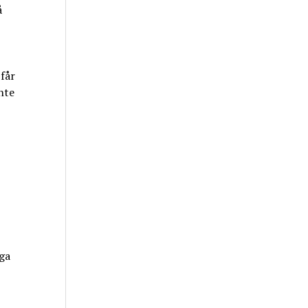
å
 får
nte
gga