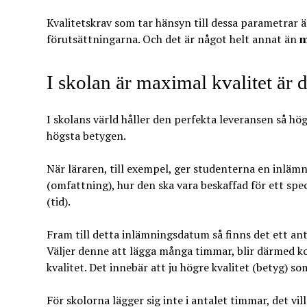
Kvalitetskrav som tar hänsyn till dessa parametrar 
förutsättningarna. Och det är något helt annat än
m
I skolan är maximal kvalitet är 
I skolans värld håller den perfekta leveransen så hög
högsta betygen.
När läraren, till exempel, ger studenterna en inlä
(omfattning), hur den ska vara beskaffad för ett spe
(tid).
Fram till detta inlämningsdatum så finns det ett an
Väljer denne att lägga många timmar, blir därmed k
kvalitet. Det innebär att ju högre kvalitet (betyg) s
För skolorna lägger sig inte i antalet timmar, det vi