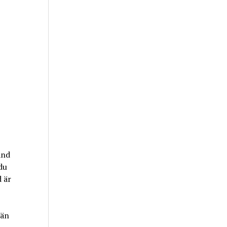
and
du
 är
 än