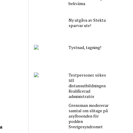
bekväma
Ny utgåva av Stekta
sparvar ute!
Tystnad, tagning!
Testpersoner sökes
till
distansutbildningen
Kvalificerad
administratör
Grensman modererar
samtal om slitage på
asylboenden för
podden
a
Sverigesyndromet