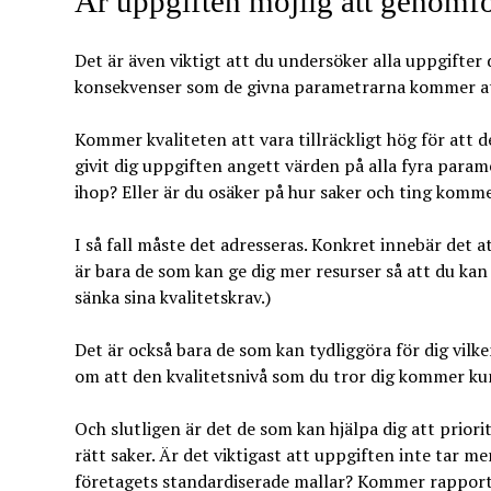
Är uppgiften möjlig att genomf
Det är även viktigt att du undersöker alla uppgifter 
konsekvenser som de givna parametrarna kommer att f
Kommer kvaliteten att vara tillräckligt hög för att d
givit dig uppgiften angett värden på alla fyra parame
ihop? Eller är du osäker på hur saker och ting komme
I så fall måste det adresseras. Konkret innebär det a
är bara de som kan ge dig mer resurser så att du ka
sänka sina kvalitetskrav.)
Det är också bara de som kan tydliggöra för dig vilk
om att den kvalitetsnivå som du tror dig kommer kunn
Och slutligen är det de som kan hjälpa dig att priorit
rätt saker. Är det viktigast att uppgiften inte tar me
företagets standardiserade mallar? Kommer rapporte