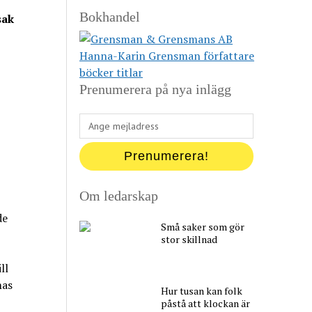
Bokhandel
sak
Prenumerera på nya inlägg
Ange
mejladress
Prenumerera!
Om ledarskap
de
Små saker som gör
stor skillnad
ll
mas
Hur tusan kan folk
påstå att klockan är