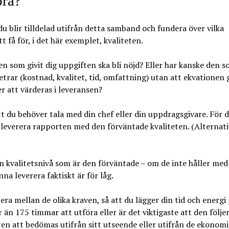
öra?
du blir tilldelad utifrån detta samband och fundera över vilka
å för, i det här exemplet, kvaliteten.
en som givit dig uppgiften ska bli nöjd? Eller har kanske den 
trar (kostnad, kvalitet, tid, omfattning) utan att ekvationen 
r att värderas i leveransen?
tt du behöver tala med din chef eller din uppdragsgivare. För 
n leverera rapporten med den förväntade kvaliteten. (Alternati
en kvalitetsnivå som är den förväntade – om de inte håller med
a leverera faktiskt är för låg.
era mellan de olika kraven, så att du lägger din tid och energi
r än 175 timmar att utföra eller är det viktigaste att den följe
n att bedömas utifrån sitt utseende eller utifrån de ekonomi