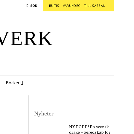
SÖK
BUTIK
VARUKORG
TILL KASSAN
verk
Böcker
Nyheter
NY PODD! En svensk
drake – beredskap för