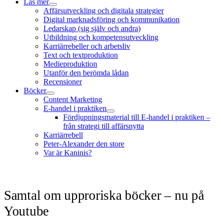
Läs mer
öppna
Affärsutveckling och digitala strategier
meny
Digital marknadsföring och kommunikation
Ledarskap (sig själv och andra)
Utbildning och kompetensutveckling
Karriärrebeller och arbetsliv
Text och textproduktion
Medieproduktion
Utanför den berömda lådan
Recensioner
Böcker
öppna
Content Marketing
meny
E-handel i praktiken
öppna
Fördjupningsmaterial till E-handel i praktiken –
meny
från strategi till affärsnytta
Karriärrebell
Peter-Alexander den store
Var är Kaninis?
Samtal om upproriska böcker – nu på
Youtube