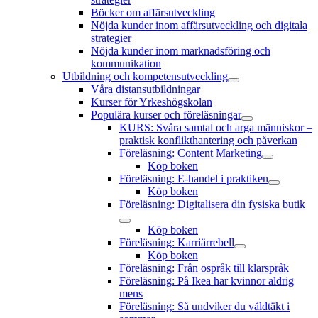
Böcker om affärsutveckling
Nöjda kunder inom affärsutveckling och digitala
strategier
Nöjda kunder inom marknadsföring och
kommunikation
Utbildning och kompetensutveckling
öppna
Våra distansutbildningar
meny
Kurser för Yrkeshögskolan
Populära kurser och föreläsningar
öppna
KURS: Svåra samtal och arga människor –
meny
praktisk konflikthantering och påverkan
Föreläsning: Content Marketing
öppna
Köp boken
meny
Föreläsning: E-handel i praktiken
öppna
Köp boken
meny
Föreläsning: Digitalisera din fysiska butik
öppna
Köp boken
meny
Föreläsning: Karriärrebell
öppna
Köp boken
meny
Föreläsning: Från ospråk till klarspråk
Föreläsning: På Ikea har kvinnor aldrig
mens
Föreläsning: Så undviker du våldtäkt i