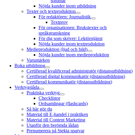
sommar
Nöjda kunder inom utbildning
Texter och textproduktion
öppna
För redaktören: Journalistik
meny
öppna
Textprov
meny
För organisationen: Brukstexter och
språkgranskning
För dig som skriver: Lektörstjänst
Nöjda kunder inom textproduktion
Medieproduktion (ljud och bild)
öppna
Nöjda kunder inom medieproduktion
meny
Varumärken
Boka utbildning
öppna
Certifierad kvalificerad administratör (distansutbildning)
meny
Certifierad digital kommunikatör (distansutbildning)
Certifierad kommunikatör (distansutbildning)
Verktygslåda
öppna
Praktiska verktyg
meny
öppna
Checklistor
meny
Ordsamlingar (flashcards)
Så här gör du
Material till E-handel i praktiken
Material till Content Marketing
Utanför den berömda lådan
Prenumerera på Stekta sparvar