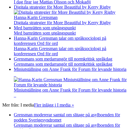
I dag firar jag Mattias Olsson och Mokadji
Digitala strategier för More Beautiful by Kerry Rigby
Digitala strategier för More Beautiful by Kerry Rigby
Med barnrätten som utgångspunkt
Med barnrätten som utgångspunkt
Hanna-Karin Grensman talar om språksociologi på
konferensen Ord för ord
Hanna-Karin Grensman talar om språksociologi på
konferensen Ord för ord
Grensmans som medarrangör till normkritisk språkdag
Grensmans som medarrangör till normkritisk språkdag
Miniutställning om Anne Frank för Forum för levande historia
Miniutställning om Anne Frank för Forum för levande historia
Mer från:
I media
Fler inlägg i I media »
Grensman modererar samtal om slitage på asylboenden för
podden Sverigesyndromet
Grensman modererar samtal om slitage på asylboenden för