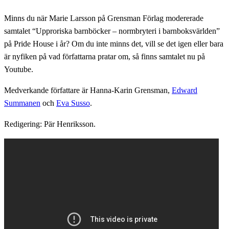
Minns du när Marie Larsson på Grensman Förlag modererade
samtalet “Upproriska barnböcker – normbryteri i barnboksvärlden”
på Pride House i år? Om du inte minns det, vill se det igen eller bara
är nyfiken på vad författarna pratar om, så finns samtalet nu på
Youtube.
Medverkande författare är Hanna-Karin Grensman,
Edward
Summanen
och
Eva Susso
.
Redigering: Pär Henriksson.