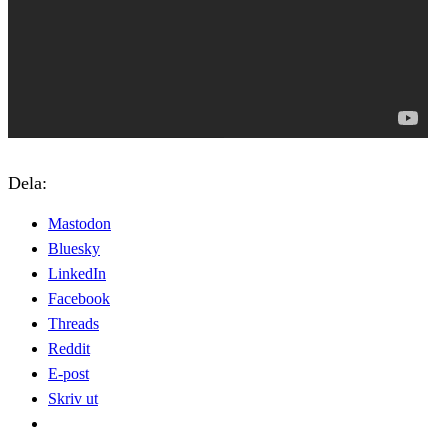
Dela:
Mastodon
Bluesky
LinkedIn
Facebook
Threads
Reddit
E-post
Skriv ut