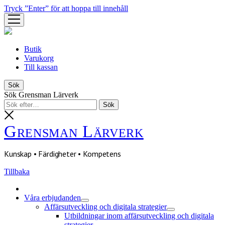
Tryck ”Enter” för att hoppa till innehåll
öppna
meny
Butik
Varukorg
Till kassan
Sök
Sök Grensman Lärverk
Grensman Lärverk
Kunskap • Färdigheter • Kompetens
Tillbaka
Våra erbjudanden
öppna
Affärsutveckling och digitala strategier
meny
öppna
Utbildningar inom affärsutveckling och digitala
meny
strategier